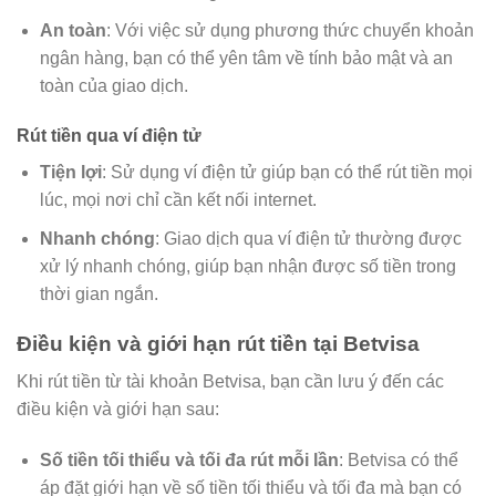
An toàn
: Với việc sử dụng phương thức chuyển khoản
ngân hàng, bạn có thể yên tâm về tính bảo mật và an
toàn của giao dịch.
Rút tiền qua ví điện tử
Tiện lợi
: Sử dụng ví điện tử giúp bạn có thể rút tiền mọi
lúc, mọi nơi chỉ cần kết nối internet.
Nhanh chóng
: Giao dịch qua ví điện tử thường được
xử lý nhanh chóng, giúp bạn nhận được số tiền trong
thời gian ngắn.
Điều kiện và giới hạn rút tiền tại Betvisa
Khi rút tiền từ tài khoản Betvisa, bạn cần lưu ý đến các
điều kiện và giới hạn sau:
Số tiền tối thiểu và tối đa rút mỗi lần
: Betvisa có thể
áp đặt giới hạn về số tiền tối thiểu và tối đa mà bạn có