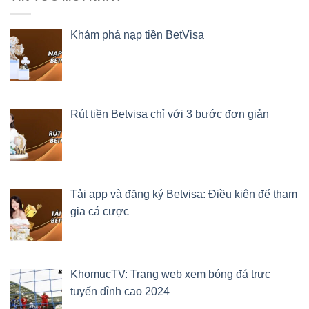
Khám phá nạp tiền BetVisa
Rút tiền Betvisa chỉ với 3 bước đơn giản
Tải app và đăng ký Betvisa: Điều kiện để tham
gia cá cược
KhomucTV: Trang web xem bóng đá trực
tuyến đỉnh cao 2024