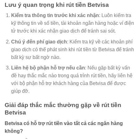
Lưu ý quan trọng khi rút tiền Betvisa
Kiểm tra thông tin trước khi xác nhận
: Luôn kiểm tra
kỹ thông tin về số tiền, tài khoản ngân hàng hoặc ví điện
tử trước khi xác nhận giao dịch để tránh sai sót.
Chú ý đến phí giao dịch
: Kiểm tra kỹ về các khoản phí
giao dịch có thể phát sinh khi rút tiền từ Betvisa để tránh
bất kỳ sự bất ngờ nào.
Liên hệ bộ phận hỗ trợ nếu cần
: Nếu gặp bất kỳ vấn
đề hay thắc mắc nào trong quá trình rút tiền, hãy liên hệ
với bộ phận hỗ trợ khách hàng của Betvisa để được
giúp đỡ.
Giải đáp thắc mắc thường gặp về rút tiền
Betvisa
Betvisa có hỗ trợ rút tiền vào tất cả các ngân hàng
không?