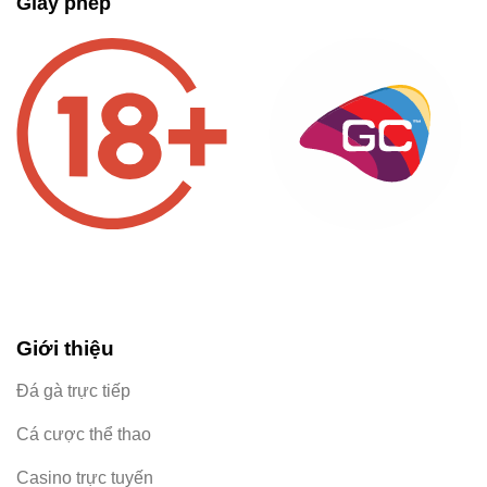
Giấy phép
Giới thiệu
Đá gà trực tiếp
Cá cược thể thao
Casino trực tuyến