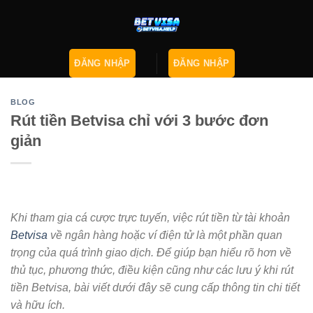
Bỏ
qua
nội
dung
ĐĂNG NHẬP
ĐĂNG NHẬP
BLOG
Rút tiền Betvisa chỉ với 3 bước đơn
giản
Khi tham gia cá cược trực tuyến, việc rút tiền từ tài khoản
Betvisa
về ngân hàng hoặc ví điện tử là một phần quan
trọng của quá trình giao dịch. Để giúp bạn hiểu rõ hơn về
thủ tục, phương thức, điều kiện cũng như các lưu ý khi rút
tiền Betvisa, bài viết dưới đây sẽ cung cấp thông tin chi tiết
và hữu ích.