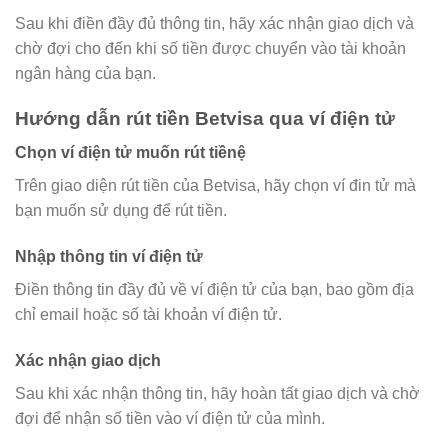
Sau khi điền đầy đủ thông tin, hãy xác nhận giao dịch và
chờ đợi cho đến khi số tiền được chuyển vào tài khoản
ngân hàng của bạn.
Hướng dẫn rút tiền Betvisa qua ví điện tử
Chọn ví điện tử muốn rút tiềnệ
Trên giao diện rút tiền của Betvisa, hãy chọn ví đin tử mà
bạn muốn sử dụng để rút tiền.
Nhập thông tin ví điện tử
Điền thông tin đầy đủ về ví điện tử của bạn, bao gồm địa
chỉ email hoặc số tài khoản ví điện tử.
Xác nhận giao dịch
Sau khi xác nhận thông tin, hãy hoàn tất giao dịch và chờ
đợi để nhận số tiền vào ví điện tử của mình.